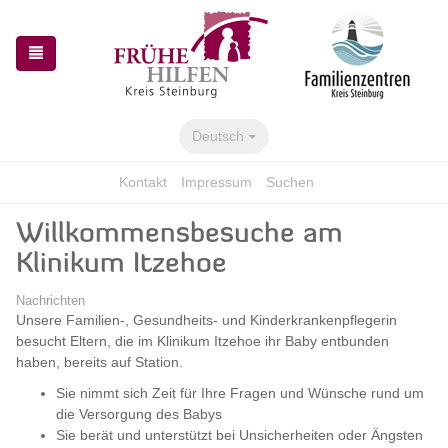
Skip
Skip
to
to
the
the
navigation
content
Deutsch
Kontakt
Impressum
Suchen
Willkommensbesuche am
Klinikum Itzehoe
Nachrichten
Unsere Familien-, Gesundheits- und Kinderkrankenpflegerin
besucht Eltern, die im Klinikum Itzehoe ihr Baby entbunden
haben, bereits auf Station.
Sie nimmt sich Zeit für Ihre Fragen und Wünsche rund um
die Versorgung des Babys
Sie berät und unterstützt bei Unsicherheiten oder Ängsten