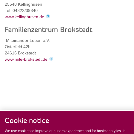
25548 Kellinghusen
Tel: 04822/39340
www.kellinghusen.de
Familienzentrum Brokstedt
Miteinander Leben e.V.
Osterfeld 42b
24616 Brokstedt
www.mile-brokstedt.de
Kreis Steinburg · Amt für Jugend, Familie und Sport ·
Cookie notice
Viktoriastraße 16-18 · 25524 Itzehoe · Telefon: 04821/69-558 ·
Fax: 04821/699-558 · E-Mail:
wir-unterstuetzen-
We use cookies to improve our users experience and for basic analytics. In