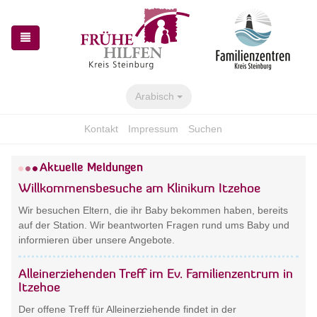
Skip
Skip
to
to
the
the
navigation
content
Arabisch
Kontakt
Impressum
Suchen
Aktuelle Meldungen
Willkommensbesuche am Klinikum Itzehoe
Wir besuchen Eltern, die ihr Baby bekommen haben, bereits
auf der Station. Wir beantworten Fragen rund ums Baby und
informieren über unsere Angebote.
Alleinerziehenden Treff im Ev. Familienzentrum in
Itzehoe
Der offene Treff für Alleinerziehende findet in der