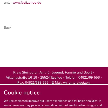
unter
www.fbsitzehoe.de
Back
Kreis Steinburg · Amt für Jugend, Familie und Sport ·
Viktoriastraße 16-18 · 25524 Itzehoe · Telefon: 04821/69-558 ·
Fax: 04821/699-558 · E-Mail:
wir-unterstuetzen-
sie[at]steinburg.de
· Internet:
www.wir-unterstützen-sie.de
Cookie notice
We use cookies to improve our users experience and for basic analytics. In
some cases we may pass on information our partners for advertising, social