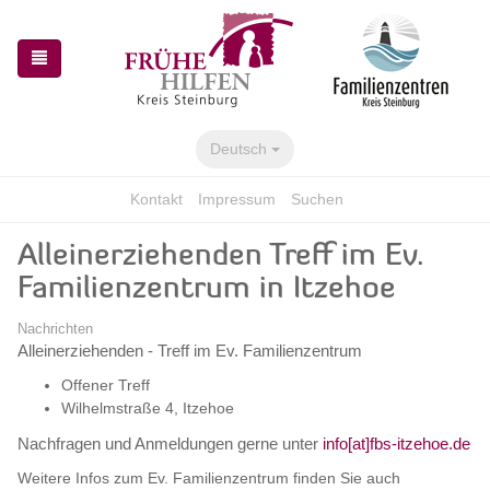
Zur
Zum
Navigation
Inhalt
springen
springen
Deutsch
Kontakt
Impressum
Suchen
Alleinerziehenden Treff im Ev.
Familienzentrum in Itzehoe
Nachrichten
Alleinerziehenden - Treff im Ev. Familienzentrum
Offener Treff
Wilhelmstraße 4, Itzehoe
Nachfragen und Anmeldungen gerne unter
info[at]fbs-itzehoe.de
Weitere Infos zum Ev. Familienzentrum finden Sie auch