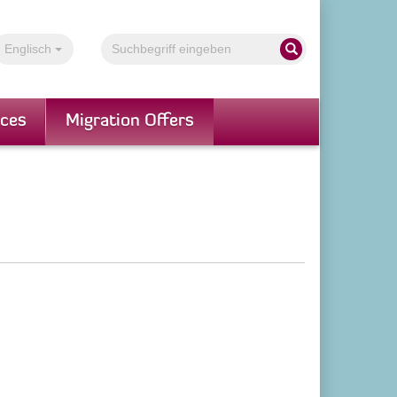
Volltextsuche
Englisch
Suche starten
ices
Migration Offers