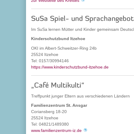
zur Webseite des Kreises
SuSa Spiel- und Sprachangebot
Im SuSa lernen Mütter und Kinder gemeinsam Deutsch.
Kinderschutzbund Itzehoe
OKI im Albert-Schweitzer-Ring 24b
25524 Itzehoe
Tel: 0157/30994146
https://www.kinderschutzbund-itzehoe.de
„Café Multikulti“
Treffpunkt junger Eltern aus verschiedenen Ländern
Familienzentrum St. Ansgar
Coriansberg 18-20
25524 Itzehoe
Tel: 04821/1489380
www.familienzentrum-iz.de