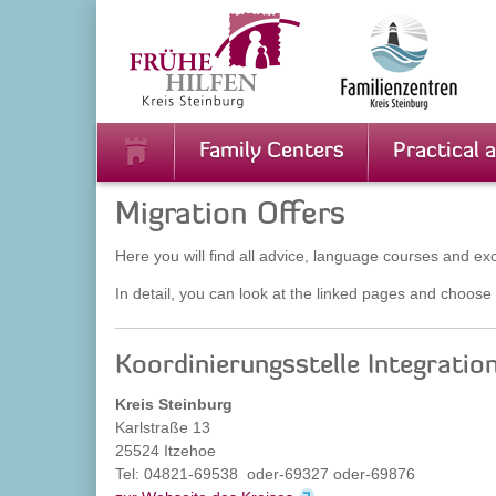
Zur
Zum
Navigation
Inhalt
springen
springen
Family Centers
Practical 
Migration Offers
Here you will find all advice, language courses and exch
In detail, you can look at the linked pages and choose 
Koordinierungsstelle Integratio
Kreis Steinburg
Karlstraße 13
25524 Itzehoe
Tel: 04821-69538 oder-69327 oder-69876