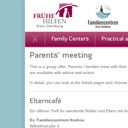
Zur
Zum
Navigation
Inhalt
springen
springen
Family Centers
Practical 
Parents' meeting
This is a group offer. Parents / families meet with th
are available with advice and action.
In detail, you can look at the linked pages and choose 
Elterncafé
Ein offener Treff für werdende Mütter und Eltern mit K
Ev. Familienzentrum Itzehoe
Wilhelmstraße 4