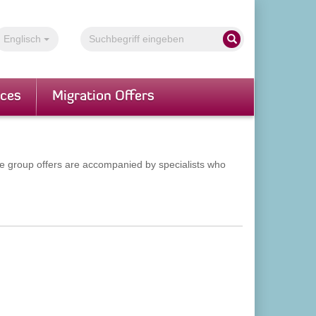
Volltextsuche
Englisch
Suche starten
ices
Migration Offers
ive group offers are accompanied by specialists who