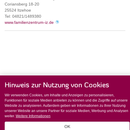
Coriansberg 18-20
25524 Itzehoe
Tel: 04821/1489380
www.familienzentrum-iz.de
Hinweis zur Nutzung von Cookies
Kreis Steinburg · Amt für Jugend, Familie und Sport ·
Viktoriastraße 16-18 · 25524 Itzehoe · Telefon: 04821/69-558 ·
Wir verwenden Cookies, um Inhalte und Anzeigen zu personalisieren,
Fax: 04821/699-558 · E-Mail:
wir-unterstuetzen-
Funktionen für soziale Medien anbieten zu können und die Zugriffe auf unsere
sie[at]steinburg.de
· Internet:
www.wir-unterstützen-sie.de
Website zu analysieren. Außerdem geben wir Informationen zu Ihrer Nutzung
unserer Website an unsere Partner für soziale Medien, Werbung und Analysen
weiter.
Weitere Informationen
OK